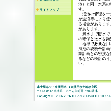
池）と同一水系の
す。
溜池の管理を十
が波浪等により侵
る場合があります
があります。
満水まで貯水で
の確保と送水を頻
地域で必要な用
溜池の統廃合計画
業計画との密接な
るなどの検討のう
い。
水土里ネット東播用水 （東播用水土地改良区）
〒673-0512 兵庫県三木市志染町井上683番地
Copyright © 2006-
2026 TOBAN YOUSUI TOCHI KAIRY