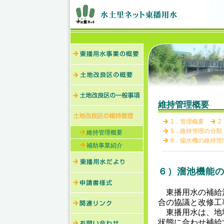
維持管理概要
1．管理概要
2
5．維持管理の分類
維持管理概要
8．揚水機の維持管
補助事業紹介
６）溜池機能
東播用水の補給
合の協議と改修工
東播用水は、地
状態に合わせ補給