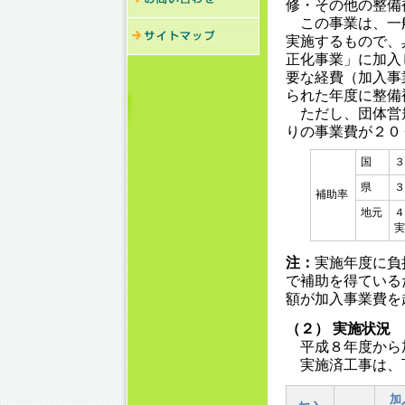
修・その他の整備
この事業は、一
実施するもので、
正化事業」に加入
要な経費（加入事
られた年度に整備
ただし、団体営
りの事業費が２０
国
３
県
３
補助率
地元
４
実
注：
実施年度に負
で補助を得ている
額が加入事業費を
（２） 実施状況
平成８年度から
実施済工事は、
加