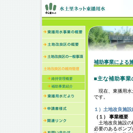
補助事業による
■主な補助事業
維持管理概要
補助事業紹介
現在、東播用水
です。
１）土地改良施設
（１） 事業概要
土地改良施設の
必要のあるポンプ