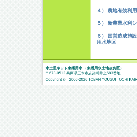
４） 農地有効利
５） 新農業水利
６） 国営造成施
用水地区
水土里ネット東播用水 （東播用水土地改良区）
〒673-0512 兵庫県三木市志染町井上683番地
Copyright © 2006-
2026 TOBAN YOUSUI TOCHI KAIRY