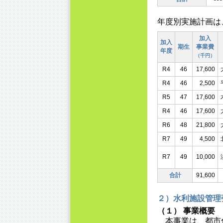
年度別実施計画は
加入
加入
期生
事業費
年度
（千円）
R4
46
17,600
R4
46
2,500
R5
47
17,600
R4
46
17,600
R6
48
21,800
R7
49
4,500
R7
49
10,000
合計
91,600
２）水利施設管理
（１） 事業概要
本事業は、都市