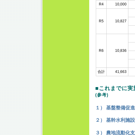
R4
10,000
R5
10,827
R6
10,836
合計
41,663
■これまでに実
(参考)
１） 基盤整備促
２） 基幹水利施
３） 農地流動化