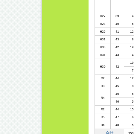
H27
39
4
H28
40
6
H29
41
12
H31
43
8
H30
42
19
H31
43
4
19
H30
42
7
R2
44
12
R3
45
8
46
6
R4
46
5
R2
44
15
R5
47
6
R6
48
5
合計
353