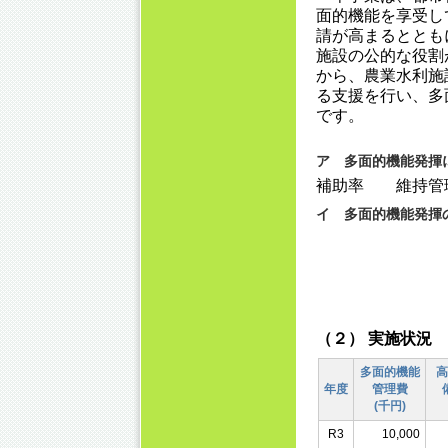
面的機能を享受し
請が高まるととも
施設の公的な役割
から、農業水利施
る支援を行い、多
です。
ア 多面的機能発揮
補助率 維持管理に
イ 多面的機能発揮
（２） 実施状況
多面的機能
高
年度
管理費
(千円)
R3
10,000